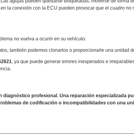
Las agujas pueden quedarse bloqueadas, moverse de forma errá
 en la conexión con la ECU pueden provocar que el cuadro no r
lema no vuelva a ocurrir en su vehículo.
tos, también podemos clonarlos o proporcionarle una unidad d
62621
, ya que puede generar errores inesperados e irreparabl
encia.
un diagnóstico profesional. Una reparación especializada 
 problemas de codificación o incompatibilidades con una uni