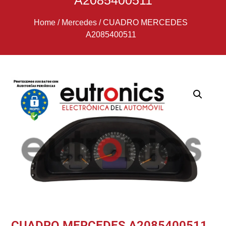
A2085400511
Home
/
Mercedes
/
CUADRO MERCEDES
A2085400511
CUADRO MERCEDES A2085400511