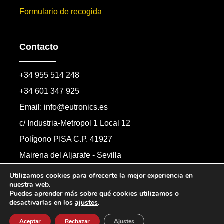
Formulario de recogida
Contacto
+34 955 514 248
+34 601 347 925
Email: info@eutronics.es
c/ Industria-Metropol 1 Local 12
Polígono PISA C.P. 41927
Mairena del Aljarafe - Sevilla
Formulario de contacto
Utilizamos cookies para ofrecerte la mejor experiencia en
nuestra web.
Puedes aprender más sobre qué cookies utilizamos o
desactivarlas en los
ajustes
.
Copyright © 2026 Automandos Electronic S.L.
Todos los derechos reservados.
Aceptar
Rechazar
Ajustes