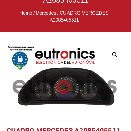
A2085405511
Home
/
Mercedes
/
CUADRO MERCEDES
A2085405511
CUADRO MERCEDES A2085405511