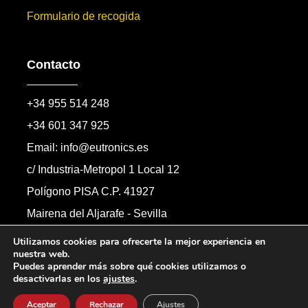
Formulario de recogida
Contacto
+34 955 514 248
+34 601 347 925
Email: info@eutronics.es
c/ Industria-Metropol 1 Local 12
Polígono PISA C.P. 41927
Mairena del Aljarafe - Sevilla
Formulario de contacto
Utilizamos cookies para ofrecerte la mejor experiencia en
nuestra web.
Puedes aprender más sobre qué cookies utilizamos o
desactivarlas en los
ajustes
.
Copyright © 2026 Automandos Electronic S.L.
Todos los derechos reservados.
Aceptar
Rechazar
Ajustes