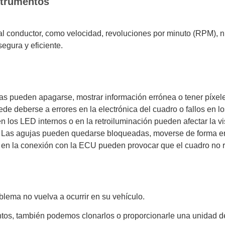
strumentos
l conductor, como velocidad, revoluciones por minuto (RPM), ni
egura y eficiente.
as pueden apagarse, mostrar información errónea o tener píxel
de deberse a errores en la electrónica del cuadro o fallos en lo
los LED internos o en la retroiluminación pueden afectar la vis
Las agujas pueden quedarse bloqueadas, moverse de forma errá
 en la conexión con la ECU pueden provocar que el cuadro no r
lema no vuelva a ocurrir en su vehículo.
tos, también podemos clonarlos o proporcionarle una unidad d