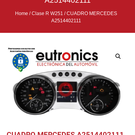
A2514402111
Home
/
Clase R W251
/
CUADRO MERCEDES
A2514402111
CUADRO MERCEDES A2514402111