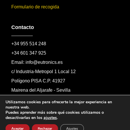
Formulario de recogida
Contacto
+34 955 514 248
+34 601 347 925
Email: info@eutronics.es
c/ Industria-Metropol 1 Local 12
Polígono PISA C.P. 41927
Mairena del Aljarafe - Sevilla
Formulario de contacto
Utilizamos cookies para ofrecerte la mejor experiencia en
nuestra web.
Puedes aprender más sobre qué cookies utilizamos o
desactivarlas en los
ajustes
.
Copyright © 2026 Automandos Electronic S.L.
Todos los derechos reservados.
Aceptar
Rechazar
Ajustes