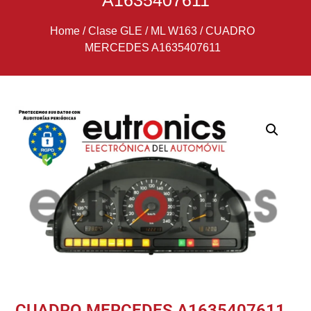
A1635407611
Home
/
Clase GLE / ML W163
/
CUADRO
MERCEDES A1635407611
CUADRO MERCEDES A1635407611