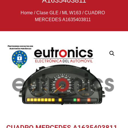
A1635403811
Home
/
Clase GLE / ML W163
/
CUADRO
MERCEDES A1635403811
CUADRO MERCEDES A1635403811