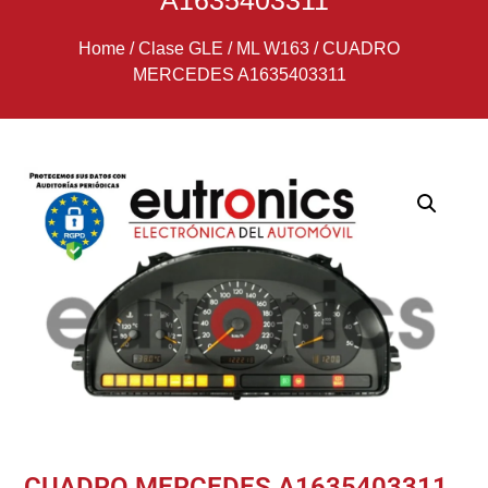
A1635403311
Home
/
Clase GLE / ML W163
/
CUADRO
MERCEDES A1635403311
CUADRO MERCEDES A1635403311