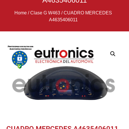
A4635406011
Home
/
Clase G W463
/
CUADRO MERCEDES
A4635406011
CUADRO MERCEDES A4635406011