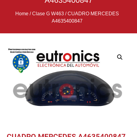
A4635400847
Home
/
Clase G W463
/
CUADRO MERCEDES
A4635400847
CUADRO MERCEDES A4635400847