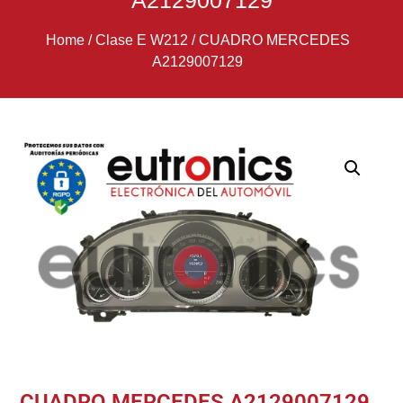
A2129007129
Home
/
Clase E W212
/
CUADRO MERCEDES
A2129007129
CUADRO MERCEDES A2129007129