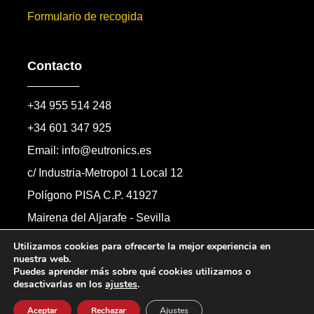
Formulario de recogida
Contacto
+34 955 514 248
+34 601 347 925
Email: info@eutronics.es
c/ Industria-Metropol 1 Local 12
Polígono PISA C.P. 41927
Mairena del Aljarafe - Sevilla
Formulario de contacto
Utilizamos cookies para ofrecerte la mejor experiencia en
nuestra web.
Puedes aprender más sobre qué cookies utilizamos o
desactivarlas en los
ajustes
.
Copyright © 2026 Automandos Electronic S.L.
Todos los derechos reservados.
Aceptar
Rechazar
Ajustes