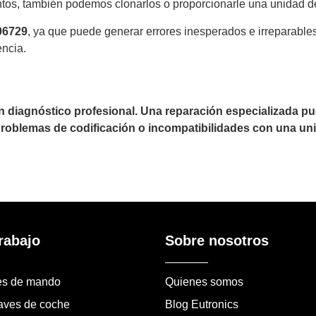
tos, también podemos clonarlos o proporcionarle una unidad d
06729
, ya que puede generar errores inesperados e irreparabl
encia.
un diagnóstico profesional. Una reparación especializada 
 problemas de codificación o incompatibilidades con una uni
rabajo
Sobre nosotros
es de mando
Quienes somos
laves de coche
Blog Eutronics