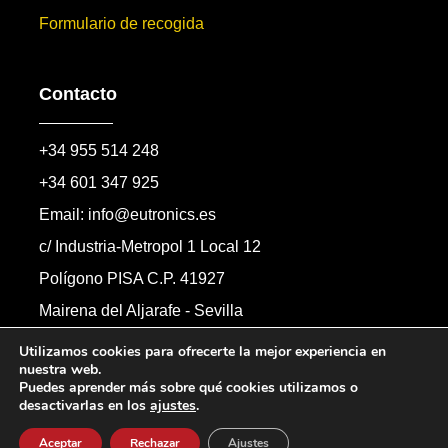
Formulario de recogida
Contacto
+34 955 514 248
+34 601 347 925
Email: info@eutronics.es
c/ Industria-Metropol 1 Local 12
Polígono PISA C.P. 41927
Mairena del Aljarafe - Sevilla
Formulario de contacto
Utilizamos cookies para ofrecerte la mejor experiencia en
nuestra web.
Puedes aprender más sobre qué cookies utilizamos o
desactivarlas en los
ajustes
.
Copyright © 2026 Automandos Electronic S.L.
Todos los derechos reservados.
Aceptar
Rechazar
Ajustes