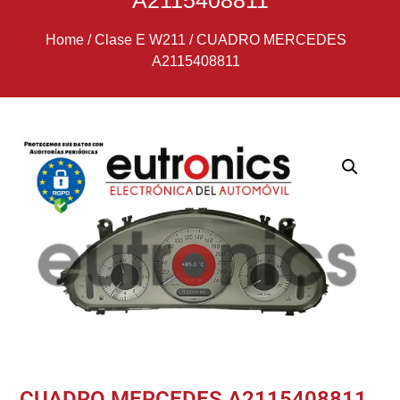
A2115408811
Home
/
Clase E W211
/
CUADRO MERCEDES
A2115408811
CUADRO MERCEDES A2115408811