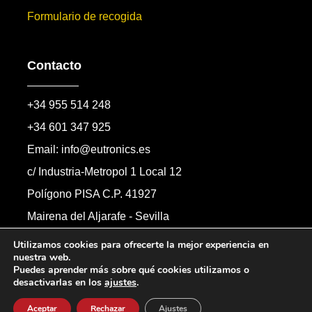
Formulario de recogida
Contacto
+34 955 514 248
+34 601 347 925
Email: info@eutronics.es
c/ Industria-Metropol 1 Local 12
Polígono PISA C.P. 41927
Mairena del Aljarafe - Sevilla
Formulario de contacto
Utilizamos cookies para ofrecerte la mejor experiencia en
nuestra web.
Puedes aprender más sobre qué cookies utilizamos o
desactivarlas en los
ajustes
.
Copyright © 2026 Automandos Electronic S.L.
Todos los derechos reservados.
Aceptar
Rechazar
Ajustes