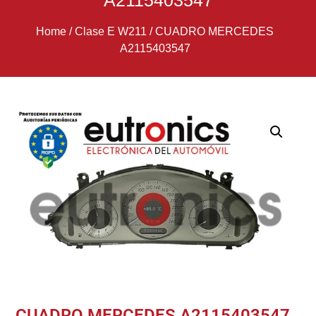
A2115403547
Home
/
Clase E W211
/
CUADRO MERCEDES
A2115403547
CUADRO MERCEDES A2115403547