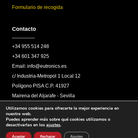
Formulario de recogida
Contacto
+34 955 514 248
+34 601 347 925
Email: info@eutronics.es
c/ Industria-Metropol 1 Local 12
Polígono PISA C.P. 41927
Mairena del Aljarafe - Sevilla
Formulario de contacto
Utilizamos cookies para ofrecerte la mejor experiencia en
nuestra web.
Puedes aprender más sobre qué cookies utilizamos o
desactivarlas en los
ajustes
.
Copyright © 2026 Automandos Electronic S.L.
Todos los derechos reservados.
Aceptar
Rechazar
Ajustes