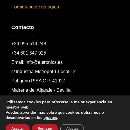
Formulario de recogida
Contacto
+34 955 514 248
+34 601 347 925
Email: info@eutronics.es
c/ Industria-Metropol 1 Local 12
Polígono PISA C.P. 41927
Mairena del Aljarafe - Sevilla
Formulario de contacto
Utilizamos cookies para ofrecerte la mejor experiencia en
nuestra web.
Puedes aprender más sobre qué cookies utilizamos o
desactivarlas en los
ajustes
.
Copyright © 2026 Automandos Electronic S.L.
Todos los derechos reservados.
Aceptar
Rechazar
Ajustes