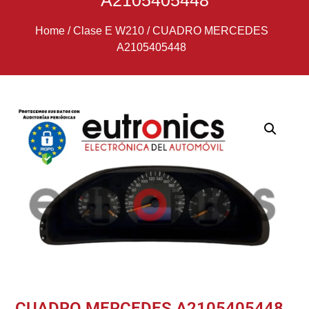
A2105405448
Home
/
Clase E W210
/
CUADRO MERCEDES
A2105405448
CUADRO MERCEDES A2105405448