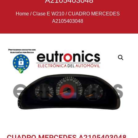
A2105403048
Home
/
Clase E W210
/
CUADRO MERCEDES
A2105403048
CUADRO MERCEDES A2105403048