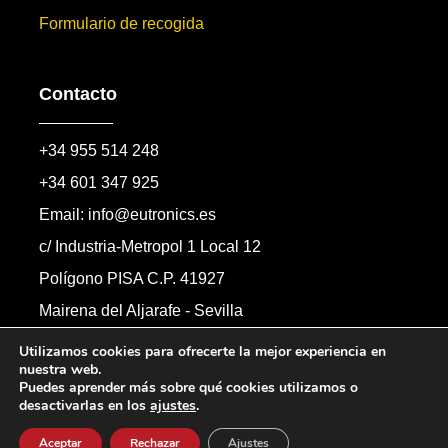
Formulario de recogida
Contacto
+34 955 514 248
+34 601 347 925
Email: info@eutronics.es
c/ Industria-Metropol 1 Local 12
Polígono PISA C.P. 41927
Mairena del Aljarafe - Sevilla
Formulario de contacto
Utilizamos cookies para ofrecerte la mejor experiencia en
nuestra web.
Puedes aprender más sobre qué cookies utilizamos o
desactivarlas en los
ajustes
.
Copyright © 2026 Automandos Electronic S.L.
Todos los derechos reservados.
Aceptar
Rechazar
Ajustes