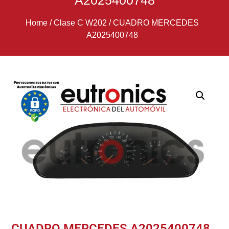
A2025400748
Home
/
Clase C W202
/
CUADRO MERCEDES
A2025400748
CUADRO MERCEDES A2025400748