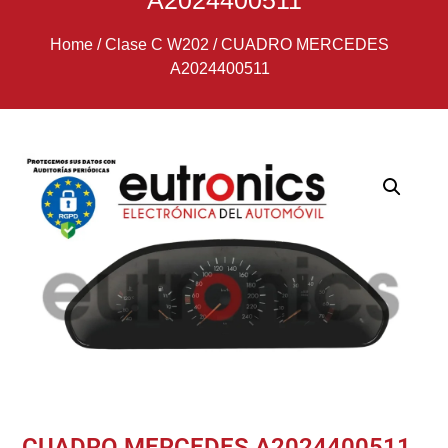
A2024400511
Home
/
Clase C W202
/
CUADRO MERCEDES
A2024400511
CUADRO MERCEDES A2024400511