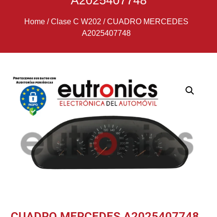
A2025407748
Home
/
Clase C W202
/
CUADRO MERCEDES
A2025407748
CUADRO MERCEDES A2025407748