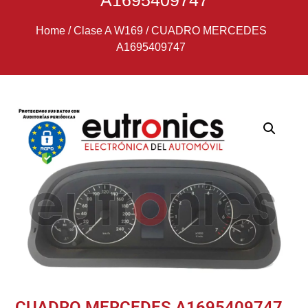
A1695409747
Home
/
Clase A W169
/
CUADRO MERCEDES
A1695409747
CUADRO MERCEDES A1695409747