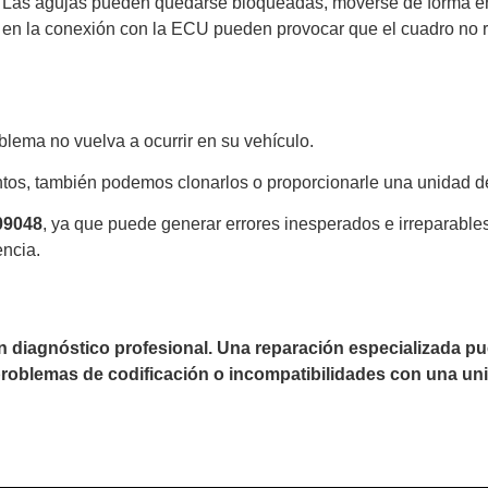
Las agujas pueden quedarse bloqueadas, moverse de forma errá
 en la conexión con la ECU pueden provocar que el cuadro no r
lema no vuelva a ocurrir en su vehículo.
tos, también podemos clonarlos o proporcionarle una unidad d
09048
, ya que puede generar errores inesperados e irreparabl
encia.
un diagnóstico profesional. Una reparación especializada 
 problemas de codificación o incompatibilidades con una uni