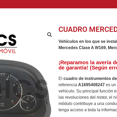
CUADRO MERCED
Vehículos en los que se insta
Mercedes Clase A W169, Mer
¡Reparamos la avería d
de garantía! (Según err
El
cuadro de instrumentos d
referencia
A1695408247
es un 
vehículo. Su principal función 
las revoluciones del motor, el n
módulo contribuye a una conduc
tenga acceso a toda la informac