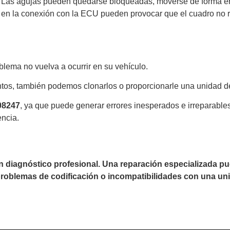
Las agujas pueden quedarse bloqueadas, moverse de forma errá
 en la conexión con la ECU pueden provocar que el cuadro no r
lema no vuelva a ocurrir en su vehículo.
tos, también podemos clonarlos o proporcionarle una unidad d
08247
, ya que puede generar errores inesperados e irreparabl
encia.
un diagnóstico profesional. Una reparación especializada 
 problemas de codificación o incompatibilidades con una uni