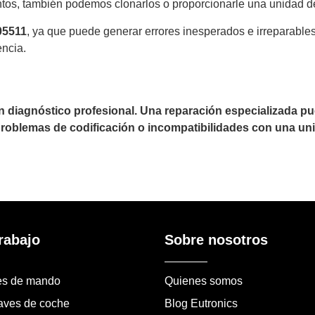
tos, también podemos clonarlos o proporcionarle una unidad d
05511
, ya que puede generar errores inesperados e irreparabl
encia.
un diagnóstico profesional. Una reparación especializada 
 problemas de codificación o incompatibilidades con una uni
rabajo
Sobre nosotros
es de mando
Quienes somos
laves de coche
Blog Eutronics