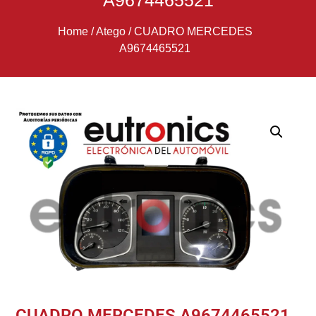
A9674465521
Home
/
Atego
/
CUADRO MERCEDES
A9674465521
CUADRO MERCEDES A9674465521