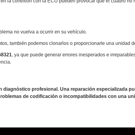
 en la conexión con la ECU pueden provocar que el cuadro no r
lema no vuelva a ocurrir en su vehículo.
tos, también podemos clonarlos o proporcionarle una unidad d
68321
, ya que puede generar errores inesperados e irreparabl
encia.
un diagnóstico profesional. Una reparación especializada 
 problemas de codificación o incompatibilidades con una uni