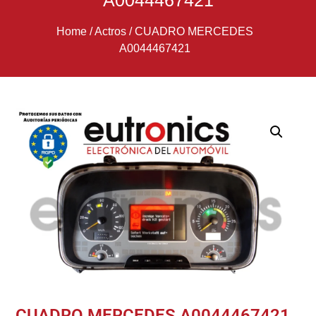
A0044467421
Home
/
Actros
/
CUADRO MERCEDES
A0044467421
CUADRO MERCEDES A0044467421