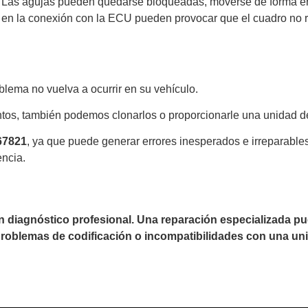
Las agujas pueden quedarse bloqueadas, moverse de forma errá
 en la conexión con la ECU pueden provocar que el cuadro no r
lema no vuelva a ocurrir en su vehículo.
tos, también podemos clonarlos o proporcionarle una unidad d
67821
, ya que puede generar errores inesperados e irreparabl
encia.
un diagnóstico profesional. Una reparación especializada 
 problemas de codificación o incompatibilidades con una uni