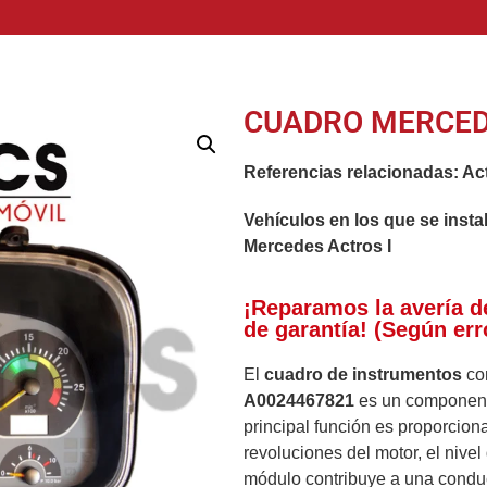
CUADRO MERCED
Referencias relacionadas:
Act
Vehículos en los que se insta
Mercedes Actros I
¡Reparamos la avería d
de garantía! (Según err
El
cuadro de instrumentos
co
A0024467821
es un componente
principal función es proporciona
revoluciones del motor, el nive
módulo contribuye a una conduc