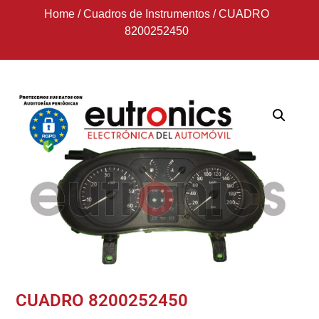
Home
/
Cuadros de Instrumentos
/
CUADRO
8200252450
CUADRO 8200252450