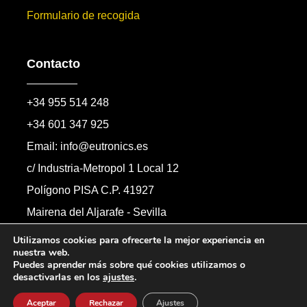
Formulario de recogida
Contacto
+34 955 514 248
+34 601 347 925
Email: info@eutronics.es
c/ Industria-Metropol 1 Local 12
Polígono PISA C.P. 41927
Mairena del Aljarafe - Sevilla
Formulario de contacto
Utilizamos cookies para ofrecerte la mejor experiencia en
nuestra web.
Puedes aprender más sobre qué cookies utilizamos o
desactivarlas en los
ajustes
.
Copyright © 2026 Automandos Electronic S.L.
Todos los derechos reservados.
Aceptar
Rechazar
Ajustes