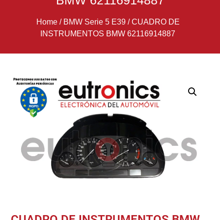
BMW 62116914887
Home
/
BMW Serie 5 E39
/
CUADRO DE
INSTRUMENTOS BMW 62116914887
CUADRO DE INSTRUMENTOS BMW