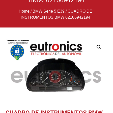
BMW 62106942194
Home
/
BMW Serie 5 E39
/
CUADRO DE
INSTRUMENTOS BMW 62106942194
CUADRO DE INSTRUMENTOS BMW