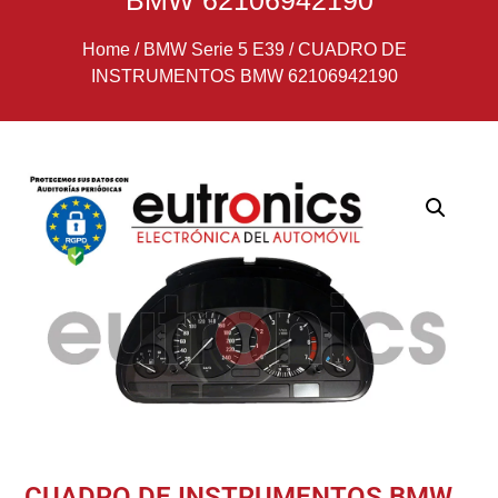
BMW 62106942190
Home
/
BMW Serie 5 E39
/
CUADRO DE
INSTRUMENTOS BMW 62106942190
CUADRO DE INSTRUMENTOS BMW