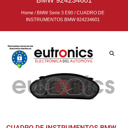
BMW 924234601
Home
/
BMW Serie 3 E90
/
CUADRO DE
INSTRUMENTOS BMW 924234601
CUADRO DE INSTRUMENTOS BMW