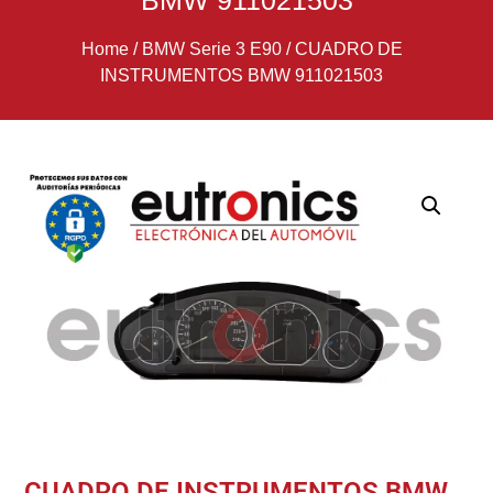
BMW 911021503
Home
/
BMW Serie 3 E90
/
CUADRO DE
INSTRUMENTOS BMW 911021503
CUADRO DE INSTRUMENTOS BMW