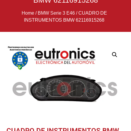
BMW 62116915268
Home
/
BMW Serie 3 E46
/
CUADRO DE
INSTRUMENTOS BMW 62116915268
CUADRO DE INSTRUMENTOS BMW