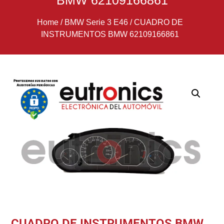
BMW 62109166861
Home
/
BMW Serie 3 E46
/
CUADRO DE
INSTRUMENTOS BMW 62109166861
CUADRO DE INSTRUMENTOS BMW