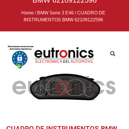
BMW 62109122596
Home
/
BMW Serie 3 E46
/
CUADRO DE
INSTRUMENTOS BMW 62109122596
CUADRO DE INSTRUMENTOS BMW