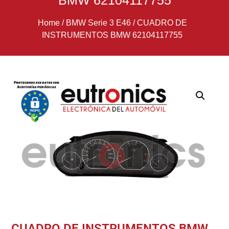
BMW 62104117755
Home
/
BMW Serie 3 E46
/
CUADRO DE
INSTRUMENTOS BMW 62104117755
CUADRO DE INSTRUMENTOS BMW