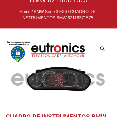
BMW 62118371575
Home
/
BMW Serie 3 E36
/
CUADRO DE
INSTRUMENTOS BMW 62118371575
CUADRO DE INSTRUMENTOS BMW