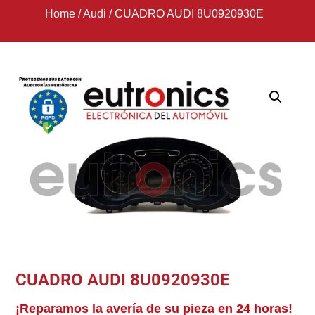
Home
/
Audi
/
CUADRO AUDI 8U0920930E
CUADRO AUDI 8U0920930E
¡Reparamos la avería de su pieza en 24 horas!