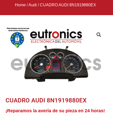
Home
/
Audi
/
CUADRO AUDI 8N1919880EX
CUADRO AUDI 8N1919880EX
¡Reparamos la avería de su pieza en 24 horas!