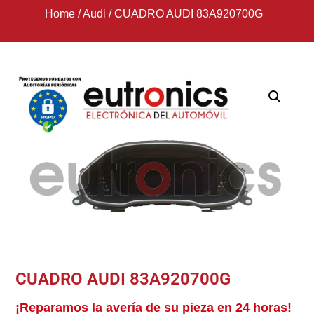
Home
/
Audi
/
CUADRO AUDI 83A920700G
CUADRO AUDI 83A920700G
¡Reparamos la avería de su pieza en 24 horas!