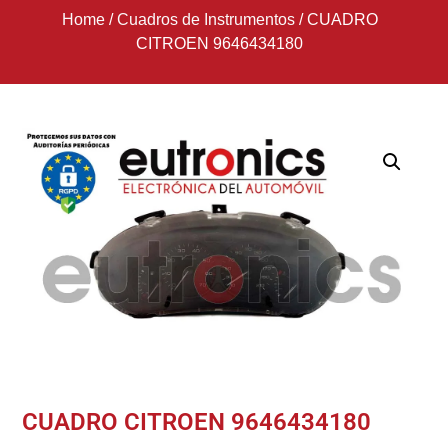
Home
/
Cuadros de Instrumentos
/
CUADRO
CITROEN 9646434180
CUADRO CITROEN 9646434180