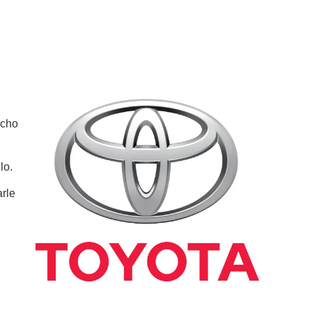
ucho
lo.
rle