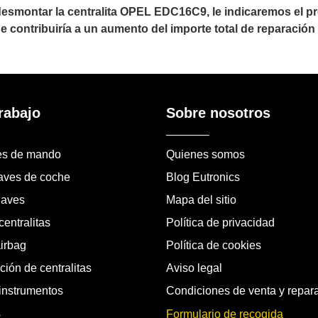
esmontar la centralita OPEL EDC16C9, le indicaremos el p
ue contribuiría a un aumento del importe total de reparació
rabajo
Sobre nosotros
es de mando
Quienes somos
laves de coche
Blog Eutronics
laves
Mapa del sitio
entralitas
Política de privacidad
airbag
Política de cookies
ión de centralitas
Aviso legal
instrumentos
Condiciones de venta y repar
s
Formulario de recogida