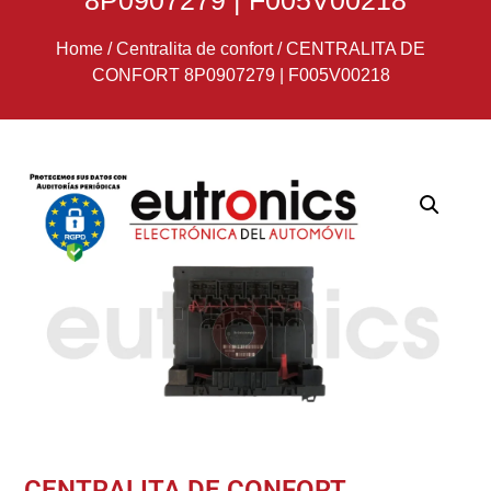
8P0907279 | F005V00218
Home
/
Centralita de confort
/
CENTRALITA DE
CONFORT 8P0907279 | F005V00218
CENTRALITA DE CONFORT