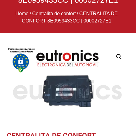
8E0959433CC | 00002727E1
Home
/
Centralita de confort
/
CENTRALITA DE
CONFORT 8E0959433CC | 00002727E1
CENTRALITA DE CONFORT