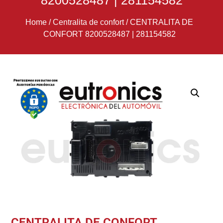
8200528487 | 281154582
Home
/
Centralita de confort
/
CENTRALITA DE
CONFORT 8200528487 | 281154582
CENTRALITA DE CONFORT