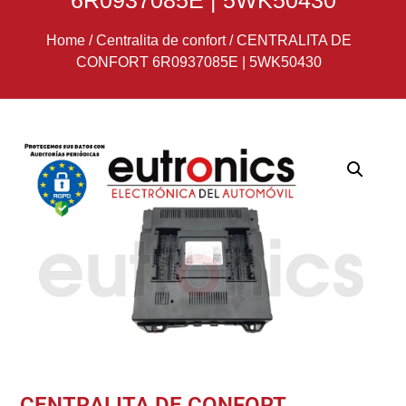
6R0937085E | 5WK50430
Home
/
Centralita de confort
/
CENTRALITA DE
CONFORT 6R0937085E | 5WK50430
CENTRALITA DE CONFORT