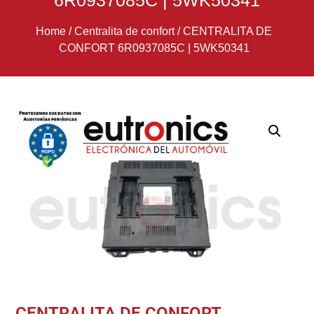
6R0937085C | 5WK50341
Home
/
Centralita de confort
/
CENTRALITA DE
CONFORT 6R0937085C | 5WK50341
CENTRALITA DE CONFORT